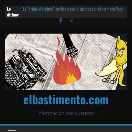
Lo
La “cripto-dictadura” en Nicaragua, el ajedrez con el hermano Putin
último:
y otras noticias | ¡O lo que queda!
Agarrá tu POLLO FRITO, vamos a la dictadura ETERNA | ¡O lo que
queda!
¡El partido único! Nicaragua, la Corea del Norte con queso frito y el
Batman de Matagalpa
Las mentiras del Cardenal Leopoldo Brenes con el Papa
¿Piratas de El Carmen en la India? El barco fantasma de Nicaragua |
¡O lo que queda!
elbastimento.com
Información con sustento