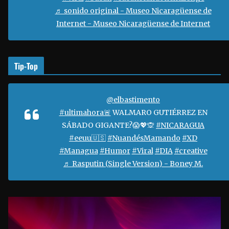
d
♬ sonido original - Museo Nicaragüense de
e
Internet - Museo Nicaragüense de Internet
o
Tip-Top
@elbastimento
#ultimahora🚨
WALMARO GUTIÉRREZ EN
SÁBADO GIGANTE?😱💖🙊
#NICARAGUA
#eeuu🇺🇸
#NuandésMamando
#XD
#Managua
#Humor
#Viral
#DIA
#creative
♬ Rasputin (Single Version) - Boney M.