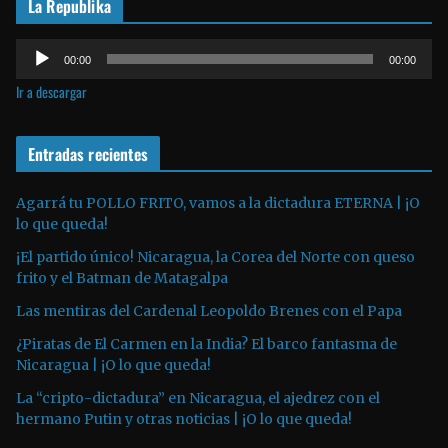
La Republika
d
e
R
v
00:00
00:00
e
í
Ir a descargar
p
d
r
e
o
Entradas recientes
o
d
u
Agarrá tu POLLO FRITO, vamos a la dictadura ETERNA | ¡O
lo que queda!
c
t
¡El partido único! Nicaragua, la Corea del Norte con queso
o
frito y el Batman de Matagalpa
r
Las mentiras del Cardenal Leopoldo Brenes con el Papa
d
¿Piratas de El Carmen en la India? El barco fantasma de
e
Nicaragua | ¡O lo que queda!
a
La “cripto-dictadura” en Nicaragua, el ajedrez con el
u
hermano Putin y otras noticias | ¡O lo que queda!
d