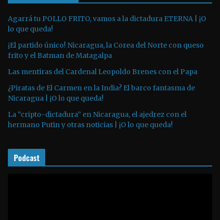
d
u
Agarrá tu POLLO FRITO, vamos a la dictadura ETERNA | ¡O
lo que queda!
c
t
¡El partido único! Nicaragua, la Corea del Norte con queso
o
frito y el Batman de Matagalpa
r
Las mentiras del Cardenal Leopoldo Brenes con el Papa
d
¿Piratas de El Carmen en la India? El barco fantasma de
e
Nicaragua | ¡O lo que queda!
a
La “cripto-dictadura” en Nicaragua, el ajedrez con el
u
hermano Putin y otras noticias | ¡O lo que queda!
d
i
o
Podcast
R
e
p
r