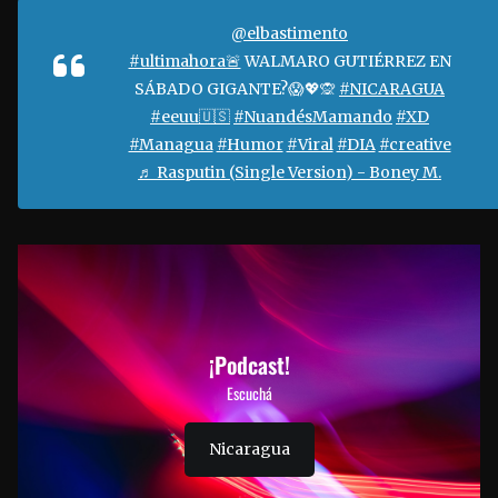
@elbastimento
#ultimahora🚨
WALMARO GUTIÉRREZ EN
SÁBADO GIGANTE?😱💖🙊
#NICARAGUA
#eeuu🇺🇸
#NuandésMamando
#XD
#Managua
#Humor
#Viral
#DIA
#creative
♬ Rasputin (Single Version) - Boney M.
¡Podcast!
Escuchá
Nicaragua