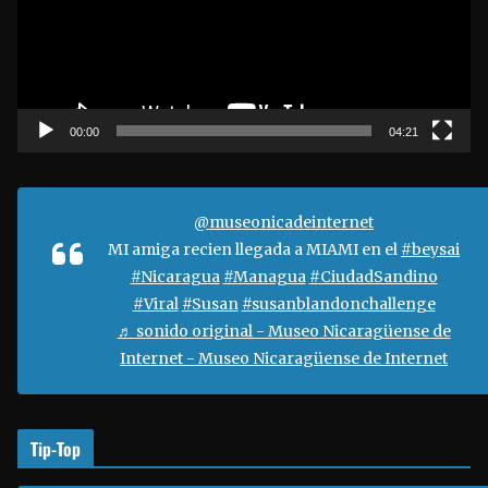
o
d
u
c
t
00:00
04:21
o
r
d
@museonicadeinternet
e
MI amiga recien llegada a MIAMI en el
#beysai
v
#Nicaragua
#Managua
#CiudadSandino
í
#Viral
#Susan
#susanblandonchallenge
d
♬ sonido original - Museo Nicaragüense de
e
Internet - Museo Nicaragüense de Internet
o
Tip-Top