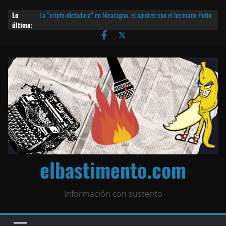
Lo
La “cripto-dictadura” en Nicaragua, el ajedrez con el hermano Putin
último:
y otras noticias | ¡O lo que queda!
Agarrá tu POLLO FRITO, vamos a la dictadura ETERNA | ¡O lo que
queda!
¡El partido único! Nicaragua, la Corea del Norte con queso frito y el
Batman de Matagalpa
Las mentiras del Cardenal Leopoldo Brenes con el Papa
¿Piratas de El Carmen en la India? El barco fantasma de Nicaragua |
¡O lo que queda!
elbastimento.com
Información con sustento