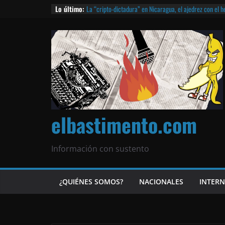
Lo último:
La “cripto-dictadura” en Nicaragua, el ajedrez con el 
noticias | ¡O lo que queda!
Agarrá tu POLLO FRITO, vamos a la dictadura ETERNA | 
¡El partido único! Nicaragua, la Corea del Norte con qu
Matagalpa
Las mentiras del Cardenal Leopoldo Brenes con el Pap
¿Piratas de El Carmen en la India? El barco fantasma d
queda!
elbastimento.com
Información con sustento
¿QUIÉNES SOMOS?
NACIONALES
INTER