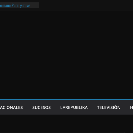
hermano Putin y otras
¡O lo que queda!
eso frito y el Batman de
a
e Nicaragua | ¡O lo que
NACIONALES
SUCESOS
LAREPUBLIKA
TELEVISIÓN
H