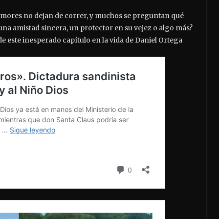
 rumores no dejan de correr, y muchos se preguntan qué
una amistad sincera, un protector en su vejez o algo más?
de este inesperado capítulo en la vida de Daniel Ortega