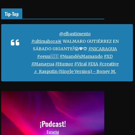
o
r
Tip-Top
a
a
u
@elbastimento
m
#ultimahora🚨
WALMARO GUTIÉRREZ EN
e
SÁBADO GIGANTE?😱💖🙊
#NICARAGUA
n
#eeuu🇺🇸
#NuandésMamando
#XD
t
#Managua
#Humor
#Viral
#DIA
#creative
a
♬ Rasputin (Single Version) - Boney M.
r
o
d
i
s
m
i
¡Podcast!
n
Escuchá
u