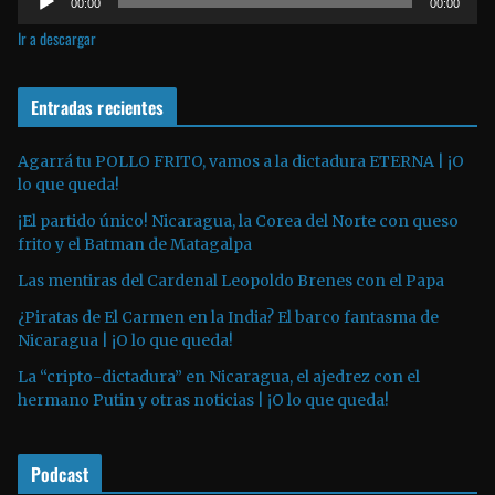
v
00:00
00:00
e
í
Ir a descargar
p
d
r
e
o
Entradas recientes
o
d
u
Agarrá tu POLLO FRITO, vamos a la dictadura ETERNA | ¡O
lo que queda!
c
t
¡El partido único! Nicaragua, la Corea del Norte con queso
o
frito y el Batman de Matagalpa
r
Las mentiras del Cardenal Leopoldo Brenes con el Papa
d
¿Piratas de El Carmen en la India? El barco fantasma de
e
Nicaragua | ¡O lo que queda!
a
La “cripto-dictadura” en Nicaragua, el ajedrez con el
u
hermano Putin y otras noticias | ¡O lo que queda!
d
i
o
Podcast