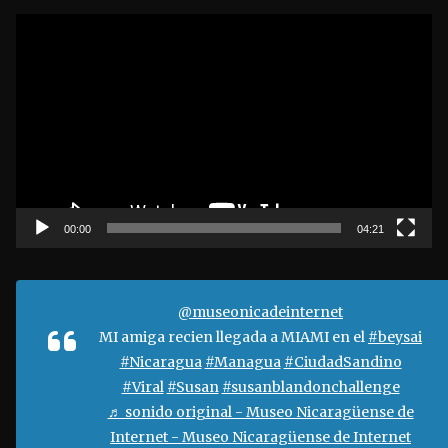
R
e
p
r
o
d
u
c
t
00:00
04:21
o
r
d
@museonicadeinternet
e
MI amiga recien llegada a MIAMI en el
#beysai
v
#Nicaragua
#Managua
#CiudadSandino
í
#Viral
#Susan
#susanblandonchallenge
d
♬ sonido original - Museo Nicaragüense de
e
Internet - Museo Nicaragüense de Internet