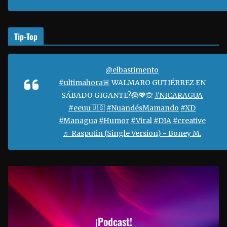
o
Tip-Top
@elbastimento
#ultimahora🚨
WALMARO GUTIÉRREZ EN
SÁBADO GIGANTE?😱💖🙊
#NICARAGUA
#eeuu🇺🇸
#NuandésMamando
#XD
#Managua
#Humor
#Viral
#DIA
#creative
♬ Rasputin (Single Version) - Boney M.
¡Podcast!