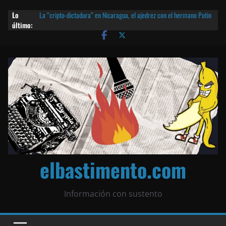
Lo
La “cripto-dictadura” en Nicaragua, el ajedrez con el hermano Putin
último:
y otras noticias | ¡O lo que queda!
Agarrá tu POLLO FRITO, vamos a la dictadura ETERNA | ¡O lo que
queda!
¡El partido único! Nicaragua, la Corea del Norte con queso frito y el
Batman de Matagalpa
Las mentiras del Cardenal Leopoldo Brenes con el Papa
¿Piratas de El Carmen en la India? El barco fantasma de Nicaragua |
¡O lo que queda!
elbastimento.com
Información con sustento