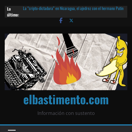
Lo
La “cripto-dictadura” en Nicaragua, el ajedrez con el hermano Putin
último:
y otras noticias | ¡O lo que queda!
Agarrá tu POLLO FRITO, vamos a la dictadura ETERNA | ¡O lo que
queda!
¡El partido único! Nicaragua, la Corea del Norte con queso frito y el
Batman de Matagalpa
Las mentiras del Cardenal Leopoldo Brenes con el Papa
¿Piratas de El Carmen en la India? El barco fantasma de Nicaragua |
¡O lo que queda!
elbastimento.com
Información con sustento