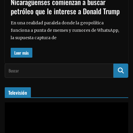
Nicaragüenses comienzan a buscar
petróleo que le interese a Donald Trump
En una realidad paralela donde la geopolítica
funciona a punta de memes y rumores de WhatsApp,
la supuesta captura de
Leer más
Televisión
R
e
p
r