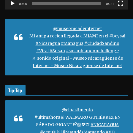
t
00:00
04:21
o
r
d
@museonicadeinternet
e
MI amiga recien llegada a MIAMI en el
#beysai
v
#Nicaragua
#Managua
#CiudadSandino
í
#Viral
#Susan
#susanblandonchallenge
d
♬ sonido original - Museo Nicaragüense de
e
Internet - Museo Nicaragüense de Internet
o
Tip-Top
@elbastimento
#ultimahora🚨
WALMARO GUTIÉRREZ EN
SÁBADO GIGANTE?😱💖🙊
#NICARAGUA
#eeuu🇺🇸
#NuandésMamando
#XD