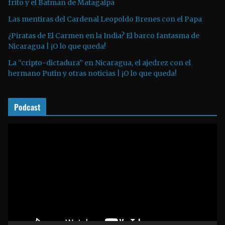
o
frito y el Batman de Matagalpa
r
Las mentiras del Cardenal Leopoldo Brenes con el Papa
d
¿Piratas de El Carmen en la India? El barco fantasma de
e
Nicaragua | ¡O lo que queda!
a
La “cripto-dictadura” en Nicaragua, el ajedrez con el
u
hermano Putin y otras noticias | ¡O lo que queda!
d
i
o
Podcast
R
e
p
r
o
d
u
c