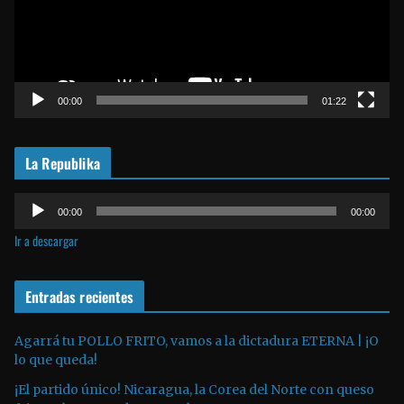
o
d
u
c
t
00:00
01:22
o
r
La Republika
d
e
R
v
00:00
00:00
e
í
Ir a descargar
p
d
r
e
o
Entradas recientes
o
d
u
Agarrá tu POLLO FRITO, vamos a la dictadura ETERNA | ¡O
lo que queda!
c
t
¡El partido único! Nicaragua, la Corea del Norte con queso