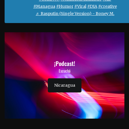
#Managua
#Humor
#Viral
#DIA
#creative
♬ Rasputin (Single Version) - Boney M.
¡Podcast!
Escuchá
Nicaragua