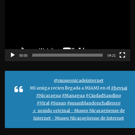
e
p
r
o
d
u
c
t
00:00
04:21
o
r
d
@museonicadeinternet
e
MI amiga recien llegada a MIAMI en el
#beysai
v
#Nicaragua
#Managua
#CiudadSandino
í
#Viral
#Susan
#susanblandonchallenge
d
♬ sonido original - Museo Nicaragüense de
e
Internet - Museo Nicaragüense de Internet
o