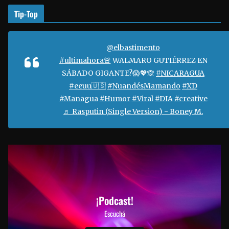
Tip-Top
@elbastimento
#ultimahora🚨
WALMARO GUTIÉRREZ EN
SÁBADO GIGANTE?😱💖🙊
#NICARAGUA
#eeuu🇺🇸
#NuandésMamando
#XD
#Managua
#Humor
#Viral
#DIA
#creative
♬ Rasputin (Single Version) - Boney M.
¡Podcast!
Escuchá