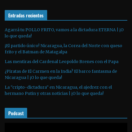
d
r
e
o
Entradas recientes
o
d
u
Agarrá tu POLLO FRITO, vamos a la dictadura ETERNA | ¡O
lo que queda!
c
t
¡El partido único! Nicaragua, la Corea del Norte con queso
o
frito y el Batman de Matagalpa
r
Las mentiras del Cardenal Leopoldo Brenes con el Papa
d
¿Piratas de El Carmen en la India? El barco fantasma de
e
Nicaragua | ¡O lo que queda!
a
La “cripto-dictadura” en Nicaragua, el ajedrez con el
u
hermano Putin y otras noticias | ¡O lo que queda!
d
i
o
Podcast
R