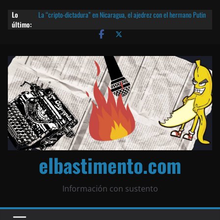
Lo
La “cripto-dictadura” en Nicaragua, el ajedrez con el hermano Putin
último:
y otras noticias | ¡O lo que queda!
Agarrá tu POLLO FRITO, vamos a la dictadura ETERNA | ¡O lo que
queda!
¡El partido único! Nicaragua, la Corea del Norte con queso frito y el
Batman de Matagalpa
Las mentiras del Cardenal Leopoldo Brenes con el Papa
¿Piratas de El Carmen en la India? El barco fantasma de Nicaragua |
¡O lo que queda!
elbastimento.com
Información con sustento