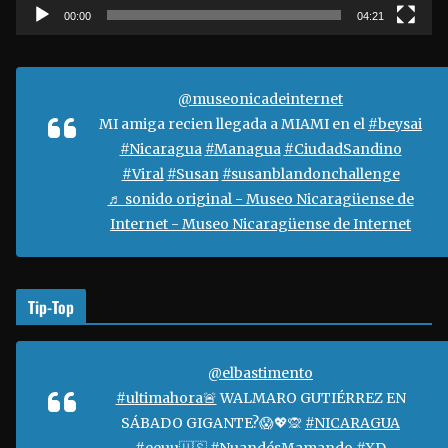
t
00:00
04:21
o
r
d
@museonicadeinternet
e
MI amiga recien llegada a MIAMI en el
#beysai
v
#Nicaragua
#Managua
#CiudadSandino
í
#Viral
#Susan
#susanblandonchallenge
d
♬ sonido original - Museo Nicaragüense de
e
Internet - Museo Nicaragüense de Internet
o
Tip-Top
@elbastimento
#ultimahora🚨
WALMARO GUTIÉRREZ EN
SÁBADO GIGANTE?😱💖🙊
#NICARAGUA
#eeuu🇺🇸
#NuandésMamando
#XD