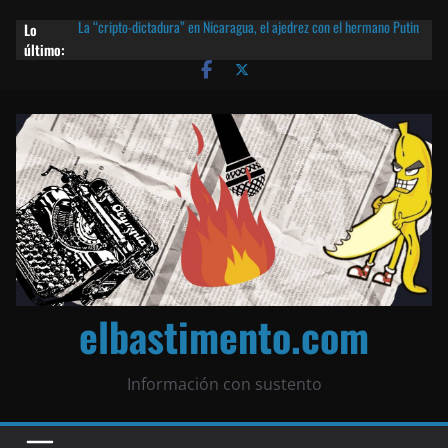
Lo
La “cripto-dictadura” en Nicaragua, el ajedrez con el hermano Putin
último:
y otras noticias | ¡O lo que queda!
Agarrá tu POLLO FRITO, vamos a la dictadura ETERNA | ¡O lo que
queda!
¡El partido único! Nicaragua, la Corea del Norte con queso frito y el
Batman de Matagalpa
Las mentiras del Cardenal Leopoldo Brenes con el Papa
¿Piratas de El Carmen en la India? El barco fantasma de Nicaragua |
¡O lo que queda!
elbastimento.com
Información con sustento