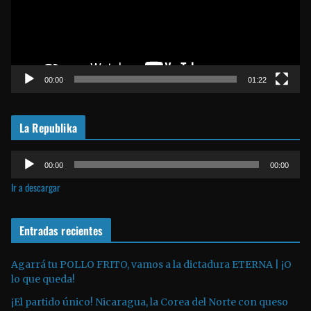
o
d
u
c
t
00:00
01:22
o
r
La Republika
d
e
R
v
00:00
00:00
e
í
Ir a descargar
p
d
r
e
o
Entradas recientes
o
d
u
Agarrá tu POLLO FRITO, vamos a la dictadura ETERNA | ¡O
lo que queda!
c
t
¡El partido único! Nicaragua, la Corea del Norte con queso