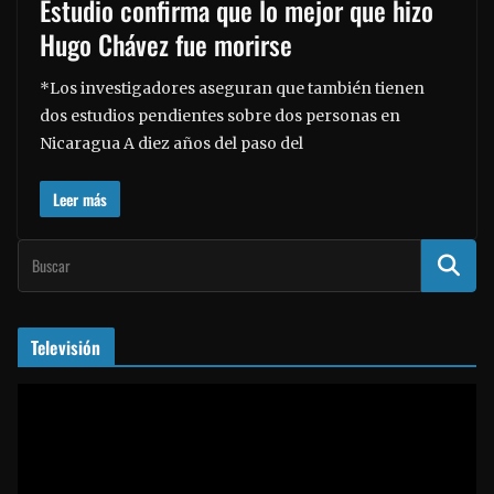
Estudio confirma que lo mejor que hizo
Hugo Chávez fue morirse
*Los investigadores aseguran que también tienen
dos estudios pendientes sobre dos personas en
Nicaragua A diez años del paso del
Leer más
Televisión
R
e
p
r