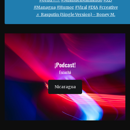
#Managua
#Humor
#Viral
#DIA
#creative
♬ Rasputin (Single Version) - Boney M.
¡Podcast!
Escuchá
Nicaragua