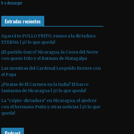
Ir a descargar
v
p
i
í
r
l
d
o
Entradas recientes
i
e
d
z
o
u
a
Agarrá tu POLLO FRITO, vamos a la dictadura
ETERNA | ¡O lo que queda!
c
l
t
a
¡El partido único! Nicaragua, la Corea del Norte
o
s
con queso frito y el Batman de Matagalpa
r
t
Las mentiras del Cardenal Leopoldo Brenes con
d
e
el Papa
e
c
¿Piratas de El Carmen en la India? El barco
a
l
fantasma de Nicaragua | ¡O lo que queda!
u
a
La “cripto-dictadura” en Nicaragua, el ajedrez
d
s
con el hermano Putin y otras noticias | ¡O lo que
i
d
queda!
o
e
f
Podcast
l