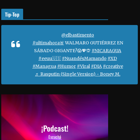
o
r
Tip-Top
a
a
u
@elbastimento
m
#ultimahora🚨
WALMARO GUTIÉRREZ EN
e
SÁBADO GIGANTE?😱💖🙊
#NICARAGUA
n
#eeuu🇺🇸
#NuandésMamando
#XD
t
#Managua
#Humor
#Viral
#DIA
#creative
a
♬ Rasputin (Single Version) - Boney M.
r
o
d
i
s
m
i
¡Podcast!
n
Escuchá
u