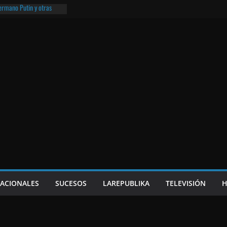
hermano Putin y otras
¡O lo que queda!
eso frito y el Batman de
a
e Nicaragua | ¡O lo que
NACIONALES
SUCESOS
LAREPUBLIKA
TELEVISIÓN
H