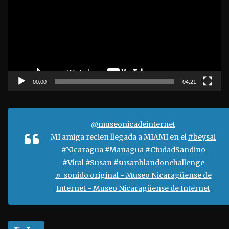
p
r
o
d
u
c
t
00:00
04:21
o
r
d
@museonicadeinternet
e
MI amiga recien llegada a MIAMI en el
#beysai
v
#Nicaragua
#Managua
#CiudadSandino
í
#Viral
#Susan
#susanblandonchallenge
d
♬ sonido original - Museo Nicaragüense de
e
Internet - Museo Nicaragüense de Internet
o