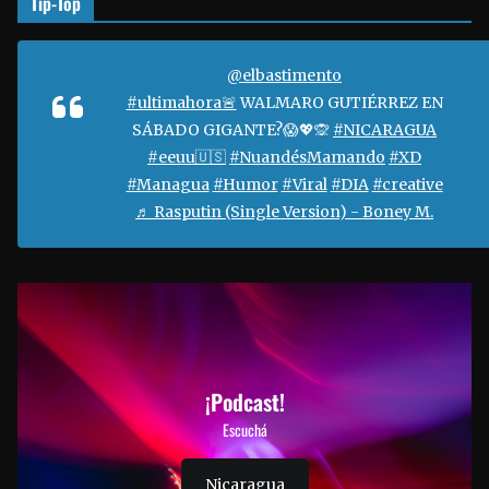
Tip-Top
@elbastimento
#ultimahora🚨
WALMARO GUTIÉRREZ EN
SÁBADO GIGANTE?😱💖🙊
#NICARAGUA
#eeuu🇺🇸
#NuandésMamando
#XD
#Managua
#Humor
#Viral
#DIA
#creative
♬ Rasputin (Single Version) - Boney M.
¡Podcast!
Escuchá
Nicaragua