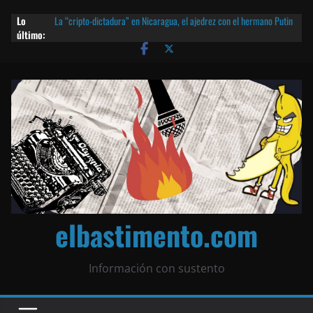
Lo
La “cripto-dictadura” en Nicaragua, el ajedrez con el hermano Putin
último:
y otras noticias | ¡O lo que queda!
Agarrá tu POLLO FRITO, vamos a la dictadura ETERNA | ¡O lo que
queda!
¡El partido único! Nicaragua, la Corea del Norte con queso frito y el
Batman de Matagalpa
Las mentiras del Cardenal Leopoldo Brenes con el Papa
¿Piratas de El Carmen en la India? El barco fantasma de Nicaragua |
¡O lo que queda!
elbastimento.com
Información con sustento