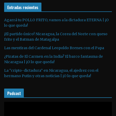
e
o
Entradas recientes
o
d
u
Agarrá tu POLLO FRITO, vamos a la dictadura ETERNA | ¡O
lo que queda!
c
t
¡El partido único! Nicaragua, la Corea del Norte con queso
o
frito y el Batman de Matagalpa
r
Las mentiras del Cardenal Leopoldo Brenes con el Papa
d
¿Piratas de El Carmen en la India? El barco fantasma de
e
Nicaragua | ¡O lo que queda!
a
La “cripto-dictadura” en Nicaragua, el ajedrez con el
u
hermano Putin y otras noticias | ¡O lo que queda!
d
i
o
Podcast
R
e