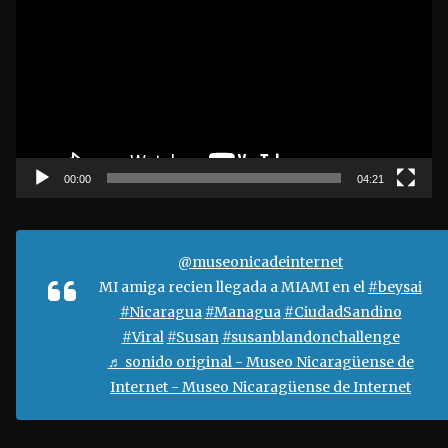
p
r
o
d
u
c
t
00:00
04:21
o
r
d
@museonicadeinternet
e
MI amiga recien llegada a MIAMI en el
#beysai
v
#Nicaragua
#Managua
#CiudadSandino
í
#Viral
#Susan
#susanblandonchallenge
d
♬ sonido original - Museo Nicaragüense de
e
Internet - Museo Nicaragüense de Internet
o