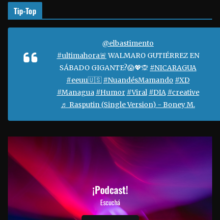
Tip-Top
@elbastimento
#ultimahora🚨
WALMARO GUTIÉRREZ EN
SÁBADO GIGANTE?😱💖🙊
#NICARAGUA
#eeuu🇺🇸
#NuandésMamando
#XD
#Managua
#Humor
#Viral
#DIA
#creative
♬ Rasputin (Single Version) - Boney M.
¡Podcast!
Escuchá