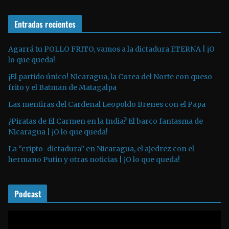
d
r
e
o
Entradas recientes
o
d
u
Agarrá tu POLLO FRITO, vamos a la dictadura ETERNA | ¡O
lo que queda!
c
t
¡El partido único! Nicaragua, la Corea del Norte con queso
o
frito y el Batman de Matagalpa
r
Las mentiras del Cardenal Leopoldo Brenes con el Papa
d
¿Piratas de El Carmen en la India? El barco fantasma de
e
Nicaragua | ¡O lo que queda!
a
La “cripto-dictadura” en Nicaragua, el ajedrez con el
u
hermano Putin y otras noticias | ¡O lo que queda!
d
i
o
Podcast
R
e