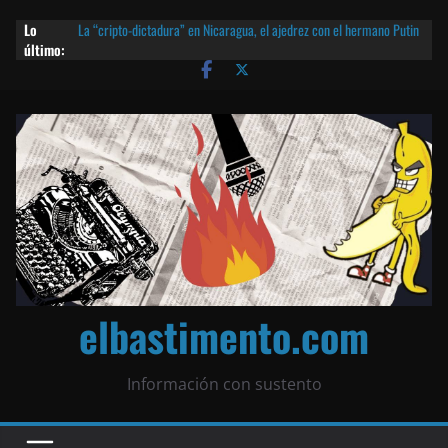
Lo
La “cripto-dictadura” en Nicaragua, el ajedrez con el hermano Putin
último:
y otras noticias | ¡O lo que queda!
Agarrá tu POLLO FRITO, vamos a la dictadura ETERNA | ¡O lo que
queda!
¡El partido único! Nicaragua, la Corea del Norte con queso frito y el
Batman de Matagalpa
Las mentiras del Cardenal Leopoldo Brenes con el Papa
¿Piratas de El Carmen en la India? El barco fantasma de Nicaragua |
¡O lo que queda!
elbastimento.com
Información con sustento