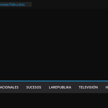
hermano Putin y otras
¡O lo que queda!
eso frito y el Batman de
a
e Nicaragua | ¡O lo que
NACIONALES
SUCESOS
LAREPUBLIKA
TELEVISIÓN
H