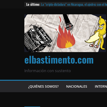
Lo último:
La “cripto-dictadura” en Nicaragua, el ajedrez con el 
noticias | ¡O lo que queda!
Agarrá tu POLLO FRITO, vamos a la dictadura ETERNA | 
¡El partido único! Nicaragua, la Corea del Norte con qu
Matagalpa
Las mentiras del Cardenal Leopoldo Brenes con el Pap
¿Piratas de El Carmen en la India? El barco fantasma d
queda!
elbastimento.com
Información con sustento
¿QUIÉNES SOMOS?
NACIONALES
INTER