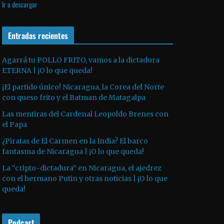
Ir a descargar
v
p
i
í
r
l
d
o
Entradas recientes
i
e
d
z
o
u
a
Agarrá tu POLLO FRITO, vamos a la dictadura
ETERNA | ¡O lo que queda!
c
l
t
a
¡El partido único! Nicaragua, la Corea del Norte
o
s
con queso frito y el Batman de Matagalpa
r
t
Las mentiras del Cardenal Leopoldo Brenes con
d
e
el Papa
e
c
¿Piratas de El Carmen en la India? El barco
a
l
fantasma de Nicaragua | ¡O lo que queda!
u
a
La “cripto-dictadura” en Nicaragua, el ajedrez
d
s
con el hermano Putin y otras noticias | ¡O lo que
i
d
queda!
o
e
f
Podcast
l