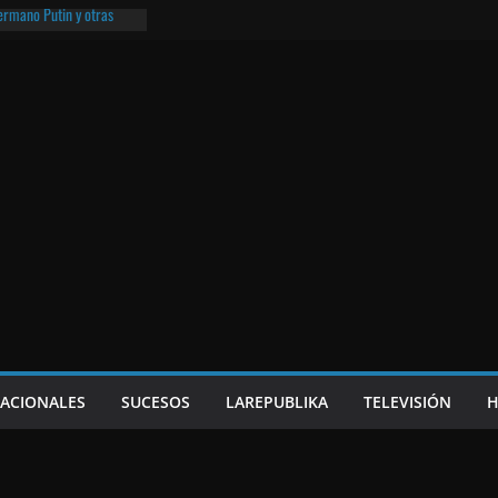
hermano Putin y otras
¡O lo que queda!
eso frito y el Batman de
a
e Nicaragua | ¡O lo que
NACIONALES
SUCESOS
LAREPUBLIKA
TELEVISIÓN
H