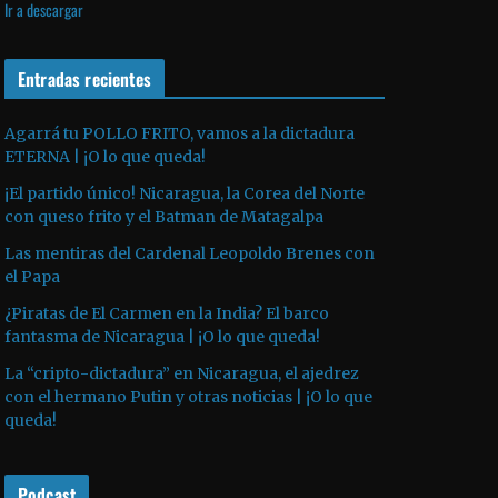
Ir a descargar
v
p
i
í
r
l
d
o
Entradas recientes
i
e
d
z
o
u
a
Agarrá tu POLLO FRITO, vamos a la dictadura
ETERNA | ¡O lo que queda!
c
l
t
a
¡El partido único! Nicaragua, la Corea del Norte
o
s
con queso frito y el Batman de Matagalpa
r
t
Las mentiras del Cardenal Leopoldo Brenes con
d
e
el Papa
e
c
¿Piratas de El Carmen en la India? El barco
a
l
fantasma de Nicaragua | ¡O lo que queda!
u
a
La “cripto-dictadura” en Nicaragua, el ajedrez
d
s
con el hermano Putin y otras noticias | ¡O lo que
i
d
queda!
o
e
f
Podcast
l