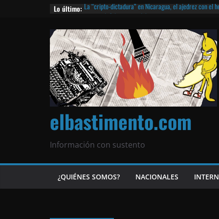
Lo último:
La “cripto-dictadura” en Nicaragua, el ajedrez con el 
noticias | ¡O lo que queda!
Agarrá tu POLLO FRITO, vamos a la dictadura ETERNA | 
¡El partido único! Nicaragua, la Corea del Norte con qu
Matagalpa
Las mentiras del Cardenal Leopoldo Brenes con el Pap
¿Piratas de El Carmen en la India? El barco fantasma d
queda!
elbastimento.com
Información con sustento
¿QUIÉNES SOMOS?
NACIONALES
INTER