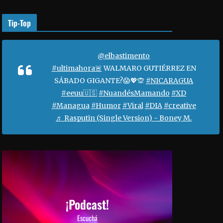
o
r
Tip-Top
a
a
u
@elbastimento
m
#ultimahora🚨
WALMARO GUTIÉRREZ EN
e
SÁBADO GIGANTE?😱💖🙊
#NICARAGUA
n
#eeuu🇺🇸
#NuandésMamando
#XD
t
#Managua
#Humor
#Viral
#DIA
#creative
a
♬ Rasputin (Single Version) - Boney M.
r
o
d
i
s
m
i
¡Podcast!
n
Escuchá
u