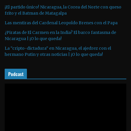
t
¡El partido único! Nicaragua, la Corea del Norte con queso
o
frito y el Batman de Matagalpa
r
Las mentiras del Cardenal Leopoldo Brenes con el Papa
d
¿Piratas de El Carmen en la India? El barco fantasma de
e
Nicaragua | ¡O lo que queda!
a
La “cripto-dictadura” en Nicaragua, el ajedrez con el
u
hermano Putin y otras noticias | ¡O lo que queda!
d
i
o
Podcast
R
e
p
r
o
d
u