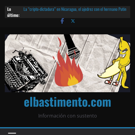
Lo
La “cripto-dictadura” en Nicaragua, el ajedrez con el hermano Putin
último:
y otras noticias | ¡O lo que queda!
Agarrá tu POLLO FRITO, vamos a la dictadura ETERNA | ¡O lo que
queda!
¡El partido único! Nicaragua, la Corea del Norte con queso frito y el
Batman de Matagalpa
Las mentiras del Cardenal Leopoldo Brenes con el Papa
¿Piratas de El Carmen en la India? El barco fantasma de Nicaragua |
¡O lo que queda!
elbastimento.com
Información con sustento