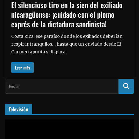
El silencioso tiro en la sien del exiliado
nicaragüense: ¡cuidado con el plomo
exprés de la dictadura sandinista!
Costa Rica, ese paraíso donde los exiliados deberían
respirar tranquilos… hasta que un enviado desde El
Carmen apunta y dispara.
Leer más
Televisión
R
e
p