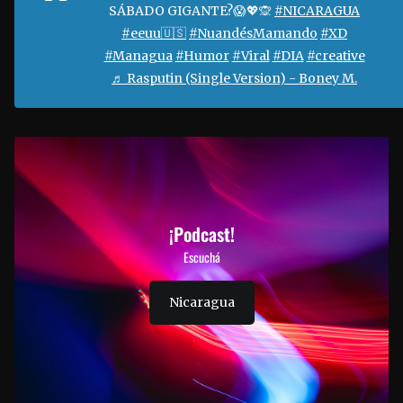
SÁBADO GIGANTE?😱💖🙊
#NICARAGUA
#eeuu🇺🇸
#NuandésMamando
#XD
#Managua
#Humor
#Viral
#DIA
#creative
♬ Rasputin (Single Version) - Boney M.
¡Podcast!
Escuchá
Nicaragua