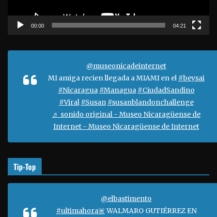
c
t
00:00
04:21
o
r
d
@museonicadeinternet
e
MI amiga recien llegada a MIAMI en el
#beysai
v
#Nicaragua
#Managua
#CiudadSandino
í
#Viral
#Susan
#susanblandonchallenge
d
♬ sonido original - Museo Nicaragüense de
e
Internet - Museo Nicaragüense de Internet
o
Tip-Top
@elbastimento
#ultimahora🚨
WALMARO GUTIÉRREZ EN