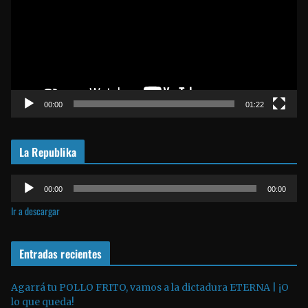
r
o
d
u
c
t
00:00
01:22
o
r
La Republika
d
e
R
v
00:00
00:00
e
í
Ir a descargar
p
d
r
e
o
Entradas recientes
o
d
u
Agarrá tu POLLO FRITO, vamos a la dictadura ETERNA | ¡O
lo que queda!
c