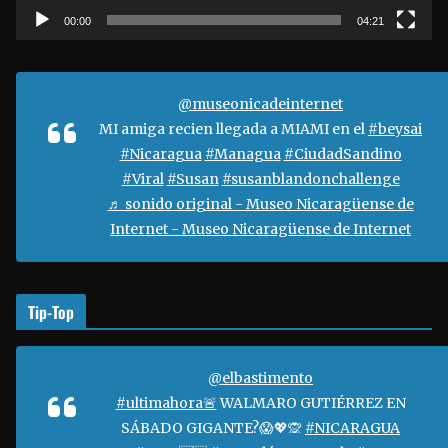
t
00:00
04:21
o
r
d
@museonicadeinternet
e
MI amiga recien llegada a MIAMI en el
#beysai
v
#Nicaragua
#Managua
#CiudadSandino
í
#Viral
#Susan
#susanblandonchallenge
d
♬ sonido original - Museo Nicaragüense de
e
Internet - Museo Nicaragüense de Internet
o
Tip-Top
@elbastimento
#ultimahora🚨
WALMARO GUTIÉRREZ EN
SÁBADO GIGANTE?😱💖🙊
#NICARAGUA