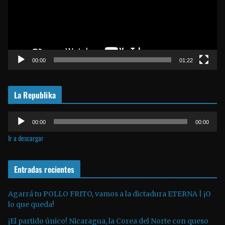
o
d
u
c
t
00:00
01:22
o
r
La Republika
d
e
R
v
00:00
00:00
e
í
Ir a descargar
p
d
r
e
o
Entradas recientes
o
d
u
Agarrá tu POLLO FRITO, vamos a la dictadura ETERNA | ¡O
lo que queda!
c
t
¡El partido único! Nicaragua, la Corea del Norte con queso