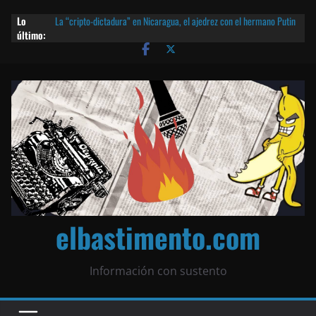
Lo
La “cripto-dictadura” en Nicaragua, el ajedrez con el hermano Putin
último:
y otras noticias | ¡O lo que queda!
Agarrá tu POLLO FRITO, vamos a la dictadura ETERNA | ¡O lo que
queda!
¡El partido único! Nicaragua, la Corea del Norte con queso frito y el
Batman de Matagalpa
Las mentiras del Cardenal Leopoldo Brenes con el Papa
¿Piratas de El Carmen en la India? El barco fantasma de Nicaragua |
¡O lo que queda!
elbastimento.com
Información con sustento