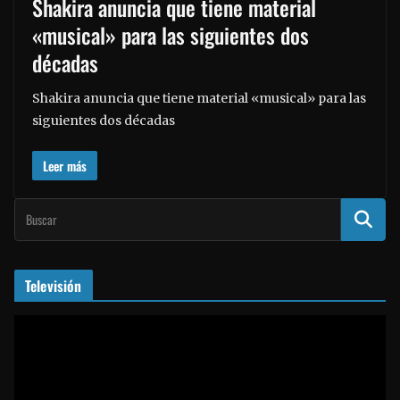
Shakira anuncia que tiene material
«musical» para las siguientes dos
décadas
Shakira anuncia que tiene material «musical» para las
siguientes dos décadas
Leer más
Televisión
R
e
p
r