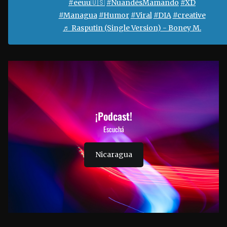
#eeuu🇺🇸
#NuandésMamando
#XD
#Managua
#Humor
#Viral
#DIA
#creative
♬ Rasputin (Single Version) - Boney M.
¡Podcast!
Escuchá
Nicaragua