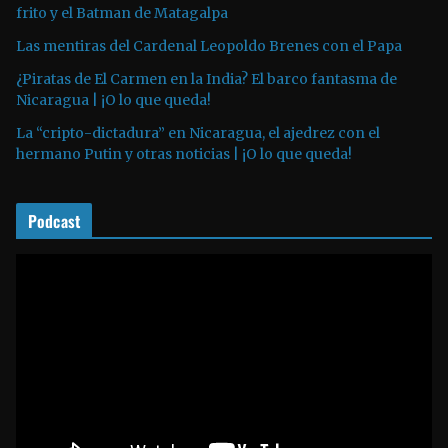
o
frito y el Batman de Matagalpa
r
Las mentiras del Cardenal Leopoldo Brenes con el Papa
d
¿Piratas de El Carmen en la India? El barco fantasma de
e
Nicaragua | ¡O lo que queda!
a
La “cripto-dictadura” en Nicaragua, el ajedrez con el
u
hermano Putin y otras noticias | ¡O lo que queda!
d
i
o
Podcast
R
e
p
r
o
d
u
c