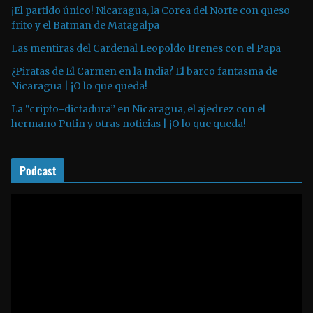
t
¡El partido único! Nicaragua, la Corea del Norte con queso
o
frito y el Batman de Matagalpa
r
Las mentiras del Cardenal Leopoldo Brenes con el Papa
d
¿Piratas de El Carmen en la India? El barco fantasma de
e
Nicaragua | ¡O lo que queda!
a
La “cripto-dictadura” en Nicaragua, el ajedrez con el
u
hermano Putin y otras noticias | ¡O lo que queda!
d
i
o
Podcast
R
e
p
r
o
d
u