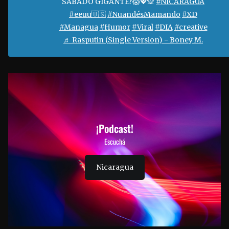
SÁBADO GIGANTE?😱💖🙊
#NICARAGUA
#eeuu🇺🇸
#NuandésMamando
#XD
#Managua
#Humor
#Viral
#DIA
#creative
♬ Rasputin (Single Version) - Boney M.
¡Podcast!
Escuchá
Nicaragua