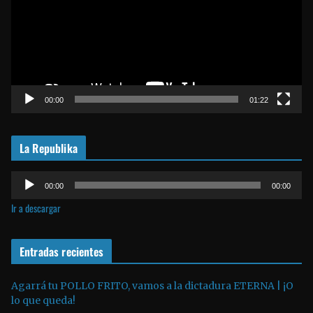
r
o
d
u
c
t
00:00
01:22
o
r
La Republika
d
e
R
v
00:00
00:00
e
í
Ir a descargar
p
d
r
e
o
Entradas recientes
o
d
u
Agarrá tu POLLO FRITO, vamos a la dictadura ETERNA | ¡O
lo que queda!
c