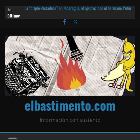
Lo
La “cripto-dictadura” en Nicaragua, el ajedrez con el hermano Putin
último:
y otras noticias | ¡O lo que queda!
Agarrá tu POLLO FRITO, vamos a la dictadura ETERNA | ¡O lo que
queda!
¡El partido único! Nicaragua, la Corea del Norte con queso frito y el
Batman de Matagalpa
Las mentiras del Cardenal Leopoldo Brenes con el Papa
¿Piratas de El Carmen en la India? El barco fantasma de Nicaragua |
¡O lo que queda!
elbastimento.com
Información con sustento