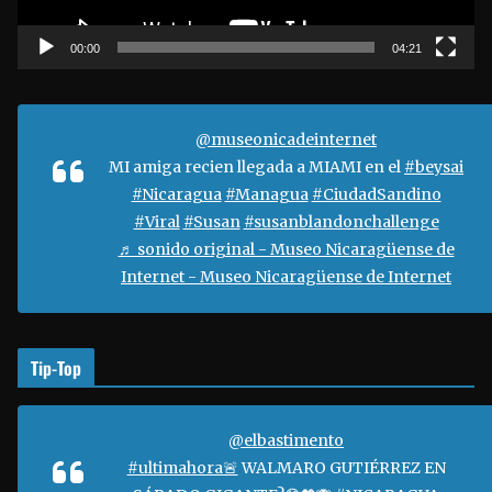
c
t
00:00
04:21
o
r
d
@museonicadeinternet
e
MI amiga recien llegada a MIAMI en el
#beysai
v
#Nicaragua
#Managua
#CiudadSandino
í
#Viral
#Susan
#susanblandonchallenge
d
♬ sonido original - Museo Nicaragüense de
e
Internet - Museo Nicaragüense de Internet
o
Tip-Top
@elbastimento
#ultimahora🚨
WALMARO GUTIÉRREZ EN