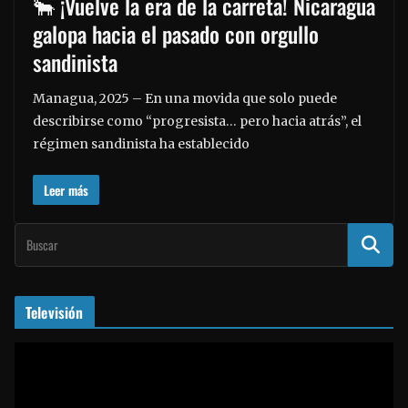
🐂 ¡Vuelve la era de la carreta! Nicaragua
galopa hacia el pasado con orgullo
sandinista
Managua, 2025 – En una movida que solo puede
describirse como “progresista… pero hacia atrás”, el
régimen sandinista ha establecido
Leer más
Televisión
R
e
p