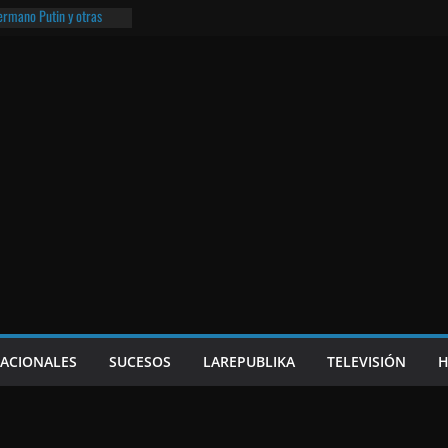
hermano Putin y otras
¡O lo que queda!
eso frito y el Batman de
a
e Nicaragua | ¡O lo que
NACIONALES
SUCESOS
LAREPUBLIKA
TELEVISIÓN
H