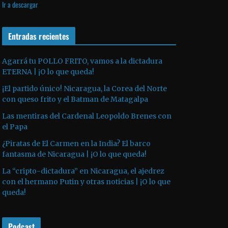
Ir a descargar
v
p
i
í
r
l
d
o
Entradas recientes
i
e
d
z
o
u
a
Agarrá tu POLLO FRITO, vamos a la dictadura
ETERNA | ¡O lo que queda!
c
l
t
a
¡El partido único! Nicaragua, la Corea del Norte
o
s
con queso frito y el Batman de Matagalpa
r
t
Las mentiras del Cardenal Leopoldo Brenes con
d
e
el Papa
e
c
¿Piratas de El Carmen en la India? El barco
a
l
fantasma de Nicaragua | ¡O lo que queda!
u
a
La “cripto-dictadura” en Nicaragua, el ajedrez
d
s
con el hermano Putin y otras noticias | ¡O lo que
i
d
queda!
o
e
f
Podcast
l