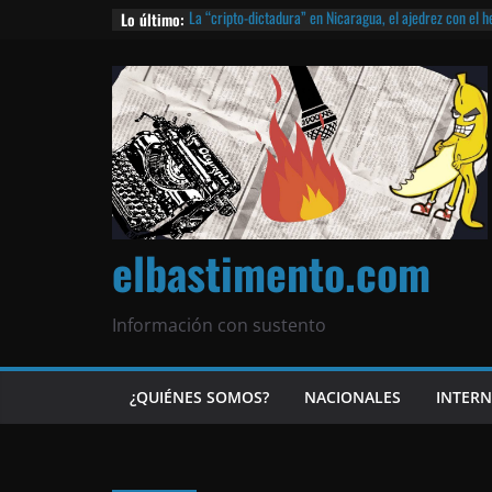
Lo último:
La “cripto-dictadura” en Nicaragua, el ajedrez con el 
noticias | ¡O lo que queda!
Agarrá tu POLLO FRITO, vamos a la dictadura ETERNA | 
¡El partido único! Nicaragua, la Corea del Norte con qu
Matagalpa
Las mentiras del Cardenal Leopoldo Brenes con el Pap
¿Piratas de El Carmen en la India? El barco fantasma d
queda!
elbastimento.com
Información con sustento
¿QUIÉNES SOMOS?
NACIONALES
INTER