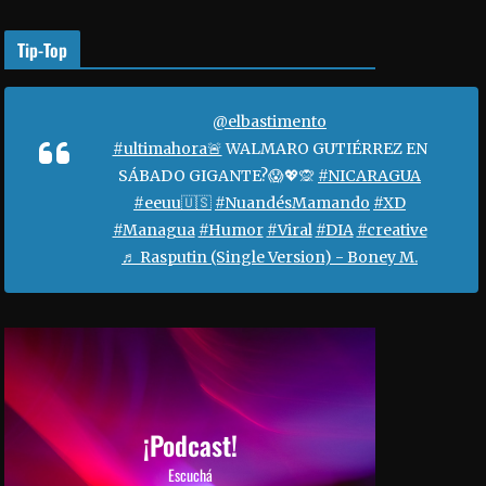
o
r
Tip-Top
a
a
u
@elbastimento
m
#ultimahora🚨
WALMARO GUTIÉRREZ EN
e
SÁBADO GIGANTE?😱💖🙊
#NICARAGUA
n
#eeuu🇺🇸
#NuandésMamando
#XD
t
#Managua
#Humor
#Viral
#DIA
#creative
a
♬ Rasputin (Single Version) - Boney M.
r
o
d
i
s
m
i
¡Podcast!
n
Escuchá
u