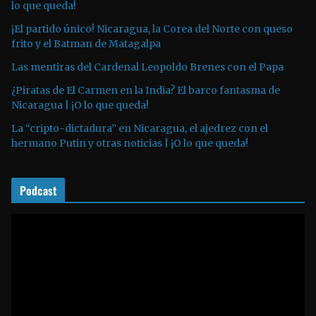
lo que queda!
c
t
¡El partido único! Nicaragua, la Corea del Norte con queso
o
frito y el Batman de Matagalpa
r
Las mentiras del Cardenal Leopoldo Brenes con el Papa
d
¿Piratas de El Carmen en la India? El barco fantasma de
e
Nicaragua | ¡O lo que queda!
a
La “cripto-dictadura” en Nicaragua, el ajedrez con el
u
hermano Putin y otras noticias | ¡O lo que queda!
d
i
o
Podcast
R
e
p
r
o
d