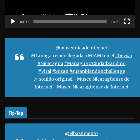
u
c
t
00:00
04:21
o
r
d
@museonicadeinternet
e
MI amiga recien llegada a MIAMI en el
#beysai
v
#Nicaragua
#Managua
#CiudadSandino
í
#Viral
#Susan
#susanblandonchallenge
d
♬ sonido original - Museo Nicaragüense de
e
Internet - Museo Nicaragüense de Internet
o
Tip-Top
@elbastimento