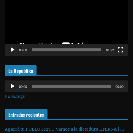
p
r
o
d
u
c
t
00:00
01:22
o
r
La Republika
d
e
R
v
00:00
00:00
e
í
Ir a descargar
p
d
r
e
o
Entradas recientes
o
d
u
Agarrá tu POLLO FRITO, vamos a la dictadura ETERNA | ¡O