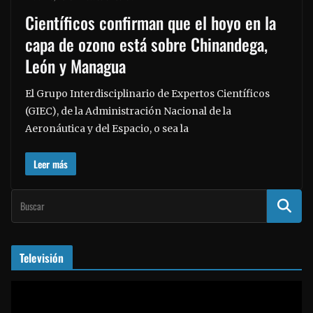
Científicos confirman que el hoyo en la
capa de ozono está sobre Chinandega,
León y Managua
El Grupo Interdisciplinario de Expertos Científicos
(GIEC), de la Administración Nacional de la
Aeronáutica y del Espacio, o sea la
Leer más
Televisión
R
e