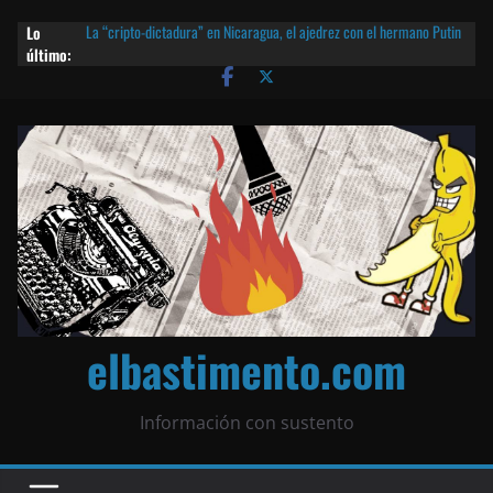
Lo
La “cripto-dictadura” en Nicaragua, el ajedrez con el hermano Putin
último:
y otras noticias | ¡O lo que queda!
Agarrá tu POLLO FRITO, vamos a la dictadura ETERNA | ¡O lo que
queda!
¡El partido único! Nicaragua, la Corea del Norte con queso frito y el
Batman de Matagalpa
Las mentiras del Cardenal Leopoldo Brenes con el Papa
¿Piratas de El Carmen en la India? El barco fantasma de Nicaragua |
¡O lo que queda!
elbastimento.com
Información con sustento