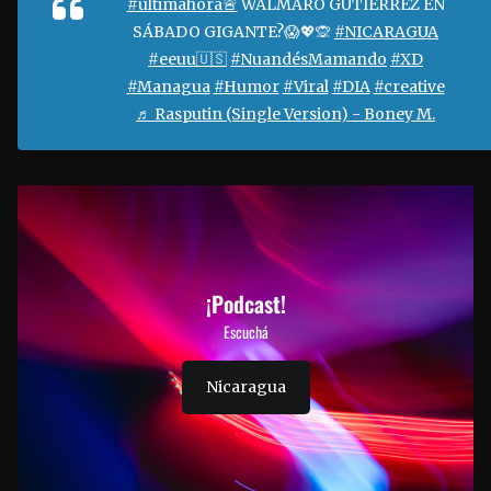
#ultimahora🚨
WALMARO GUTIÉRREZ EN
SÁBADO GIGANTE?😱💖🙊
#NICARAGUA
#eeuu🇺🇸
#NuandésMamando
#XD
#Managua
#Humor
#Viral
#DIA
#creative
♬ Rasputin (Single Version) - Boney M.
¡Podcast!
Escuchá
Nicaragua