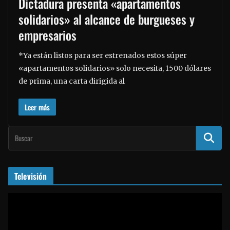
Dictadura presenta «apartamentos
solidarios» al alcance de burgueses y
empresarios
*Ya están listos para ser estrenados estos súper
«apartamentos solidarios» solo necesita, 1500 dólares
de prima, una carta dirigida al
Leer más
Televisión
R
e
p