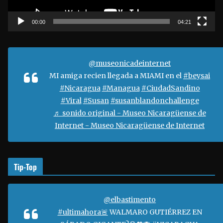
c
t
00:00
04:21
o
r
d
@museonicadeinternet
e
MI amiga recien llegada a MIAMI en el
#beysai
v
#Nicaragua
#Managua
#CiudadSandino
í
#Viral
#Susan
#susanblandonchallenge
d
♬ sonido original - Museo Nicaragüense de
e
Internet - Museo Nicaragüense de Internet
o
Tip-Top
@elbastimento
#ultimahora🚨
WALMARO GUTIÉRREZ EN