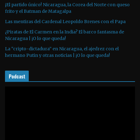
t
¡El partido único! Nicaragua, la Corea del Norte con queso
o
frito y el Batman de Matagalpa
r
Las mentiras del Cardenal Leopoldo Brenes con el Papa
d
¿Piratas de El Carmen en la India? El barco fantasma de
e
Nicaragua | ¡O lo que queda!
a
La “cripto-dictadura” en Nicaragua, el ajedrez con el
u
hermano Putin y otras noticias | ¡O lo que queda!
d
i
o
Podcast
R
e
p
r
o
d
u