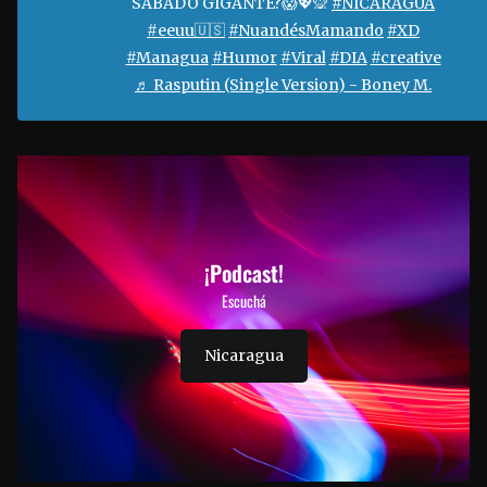
SÁBADO GIGANTE?😱💖🙊
#NICARAGUA
#eeuu🇺🇸
#NuandésMamando
#XD
#Managua
#Humor
#Viral
#DIA
#creative
♬ Rasputin (Single Version) - Boney M.
¡Podcast!
Escuchá
Nicaragua