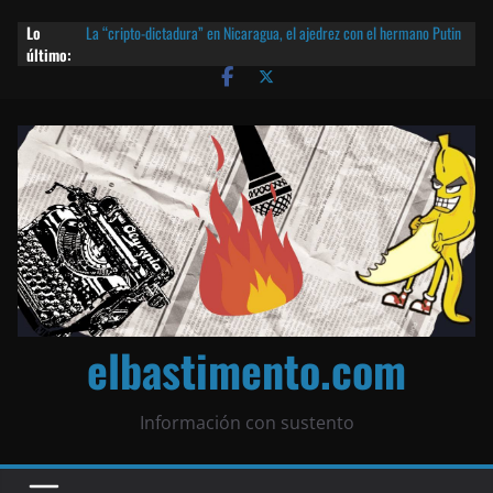
Lo
La “cripto-dictadura” en Nicaragua, el ajedrez con el hermano Putin
último:
y otras noticias | ¡O lo que queda!
Agarrá tu POLLO FRITO, vamos a la dictadura ETERNA | ¡O lo que
queda!
¡El partido único! Nicaragua, la Corea del Norte con queso frito y el
Batman de Matagalpa
Las mentiras del Cardenal Leopoldo Brenes con el Papa
¿Piratas de El Carmen en la India? El barco fantasma de Nicaragua |
¡O lo que queda!
elbastimento.com
Información con sustento