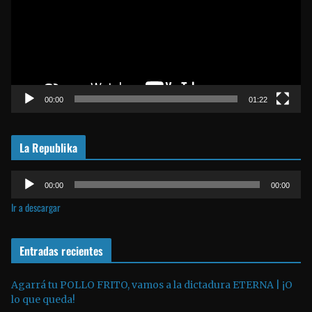
r
o
d
u
c
t
00:00
01:22
o
r
La Republika
d
e
R
v
00:00
00:00
e
í
Ir a descargar
p
d
r
e
o
Entradas recientes
o
d
u
Agarrá tu POLLO FRITO, vamos a la dictadura ETERNA | ¡O
lo que queda!
c