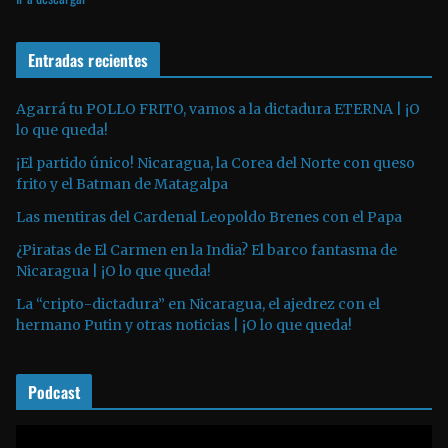
p
d
r
e
o
Entradas recientes
o
d
u
Agarrá tu POLLO FRITO, vamos a la dictadura ETERNA | ¡O
lo que queda!
c
t
¡El partido único! Nicaragua, la Corea del Norte con queso
o
frito y el Batman de Matagalpa
r
Las mentiras del Cardenal Leopoldo Brenes con el Papa
d
¿Piratas de El Carmen en la India? El barco fantasma de
e
Nicaragua | ¡O lo que queda!
a
La “cripto-dictadura” en Nicaragua, el ajedrez con el
u
hermano Putin y otras noticias | ¡O lo que queda!
d
i
o
Podcast
R