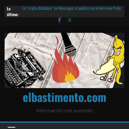
Lo
La “cripto-dictadura” en Nicaragua, el ajedrez con el hermano Putin
último:
y otras noticias | ¡O lo que queda!
Agarrá tu POLLO FRITO, vamos a la dictadura ETERNA | ¡O lo que
queda!
¡El partido único! Nicaragua, la Corea del Norte con queso frito y el
Batman de Matagalpa
Las mentiras del Cardenal Leopoldo Brenes con el Papa
¿Piratas de El Carmen en la India? El barco fantasma de Nicaragua |
¡O lo que queda!
elbastimento.com
Información con sustento