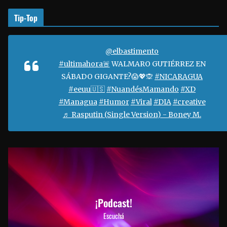
Tip-Top
@elbastimento
#ultimahora🚨
WALMARO GUTIÉRREZ EN
SÁBADO GIGANTE?😱💖🙊
#NICARAGUA
#eeuu🇺🇸
#NuandésMamando
#XD
#Managua
#Humor
#Viral
#DIA
#creative
♬ Rasputin (Single Version) - Boney M.
¡Podcast!
Escuchá