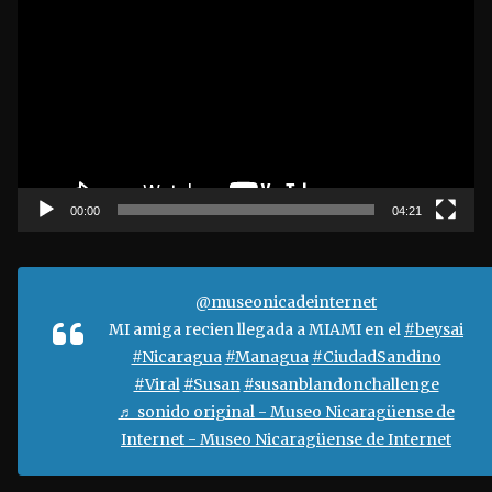
e
p
r
o
d
u
c
t
00:00
04:21
o
r
d
@museonicadeinternet
e
MI amiga recien llegada a MIAMI en el
#beysai
v
#Nicaragua
#Managua
#CiudadSandino
í
#Viral
#Susan
#susanblandonchallenge
d
♬ sonido original - Museo Nicaragüense de
e
Internet - Museo Nicaragüense de Internet
o