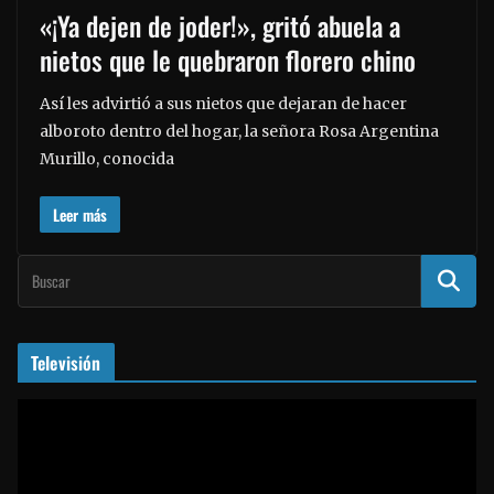
«¡Ya dejen de joder!», gritó abuela a
nietos que le quebraron florero chino
Así les advirtió a sus nietos que dejaran de hacer
alboroto dentro del hogar, la señora Rosa Argentina
Murillo, conocida
Leer más
Televisión
R
e
p