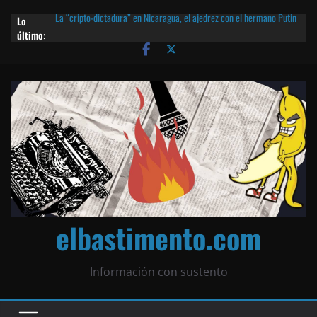
Lo
La “cripto-dictadura” en Nicaragua, el ajedrez con el hermano Putin
último:
y otras noticias | ¡O lo que queda!
Agarrá tu POLLO FRITO, vamos a la dictadura ETERNA | ¡O lo que
queda!
¡El partido único! Nicaragua, la Corea del Norte con queso frito y el
Batman de Matagalpa
Las mentiras del Cardenal Leopoldo Brenes con el Papa
¿Piratas de El Carmen en la India? El barco fantasma de Nicaragua |
¡O lo que queda!
elbastimento.com
Información con sustento