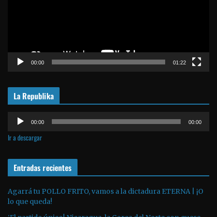
r
o
d
u
c
t
00:00
01:22
o
r
La Republika
d
e
R
v
00:00
00:00
e
í
Ir a descargar
p
d
r
e
o
Entradas recientes
o
d
u
Agarrá tu POLLO FRITO, vamos a la dictadura ETERNA | ¡O
lo que queda!
c
t