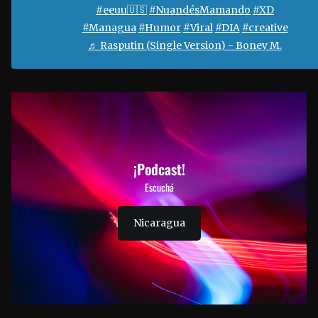
#eeuu🇺🇸
#NuandésMamando
#XD
#Managua
#Humor
#Viral
#DIA
#creative
♬ Rasputin (Single Version) - Boney M.
¡Podcast!
Escuchá
Nicaragua