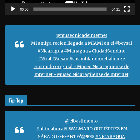
c
t
00:00
04:21
o
r
d
@museonicadeinternet
e
MI amiga recien llegada a MIAMI en el
#beysai
v
#Nicaragua
#Managua
#CiudadSandino
í
#Viral
#Susan
#susanblandonchallenge
d
♬ sonido original - Museo Nicaragüense de
e
Internet - Museo Nicaragüense de Internet
o
Tip-Top
@elbastimento
#ultimahora🚨
WALMARO GUTIÉRREZ EN
SÁBADO GIGANTE?😱💖🙊
#NICARAGUA