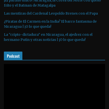
¡El partido único! Nicaragua, la Corea del Norte con queso
o
frito y el Batman de Matagalpa
r
Las mentiras del Cardenal Leopoldo Brenes con el Papa
d
¿Piratas de El Carmen en la India? El barco fantasma de
e
Nicaragua | ¡O lo que queda!
a
La “cripto-dictadura” en Nicaragua, el ajedrez con el
u
hermano Putin y otras noticias | ¡O lo que queda!
d
i
o
Podcast
R
e
p
r
o
d
u