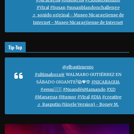
#Nicaragua
#Managua
#CiudadSandino
í
#Viral
#Susan
#susanblandonchallenge
d
♬ sonido original - Museo Nicaragüense de
e
Internet - Museo Nicaragüense de Internet
o
Tip-Top
@elbastimento
#ultimahora🚨
WALMARO GUTIÉRREZ EN
SÁBADO GIGANTE?😱💖🙊
#NICARAGUA
#eeuu🇺🇸
#NuandésMamando
#XD
#Managua
#Humor
#Viral
#DIA
#creative
♬ Rasputin (Single Version) - Boney M.