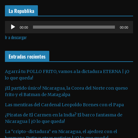
r
La Republika
d
e
R
v
00:00
00:00
e
í
Ir a descargar
p
d
r
e
o
Entradas recientes
o
d
u
Agarrá tu POLLO FRITO, vamos a la dictadura ETERNA | ¡O
lo que queda!
c
t
¡El partido único! Nicaragua, la Corea del Norte con queso
o
frito y el Batman de Matagalpa
r
Las mentiras del Cardenal Leopoldo Brenes con el Papa
d
¿Piratas de El Carmen en la India? El barco fantasma de
e
Nicaragua | ¡O lo que queda!
a
La “cripto-dictadura” en Nicaragua, el ajedrez con el
u