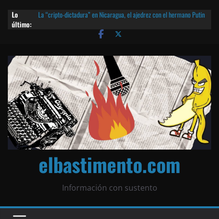
Lo
La “cripto-dictadura” en Nicaragua, el ajedrez con el hermano Putin
último:
y otras noticias | ¡O lo que queda!
Agarrá tu POLLO FRITO, vamos a la dictadura ETERNA | ¡O lo que
queda!
¡El partido único! Nicaragua, la Corea del Norte con queso frito y el
Batman de Matagalpa
Las mentiras del Cardenal Leopoldo Brenes con el Papa
¿Piratas de El Carmen en la India? El barco fantasma de Nicaragua |
¡O lo que queda!
elbastimento.com
Información con sustento